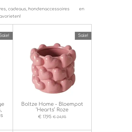
soires, cadeaus, hondenaccessoires en
avorieten!
Sale!
Sale!
ge
Boltze Home - Bloempot
,
‘Hearts’ Roze
es
€ 17,95
€ 24,95