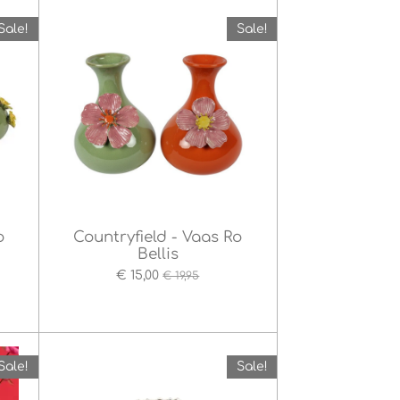
Sale!
Sale!
o
Countryfield - Vaas Ro
Bellis
€ 15,00
€ 19,95
Sale!
Sale!