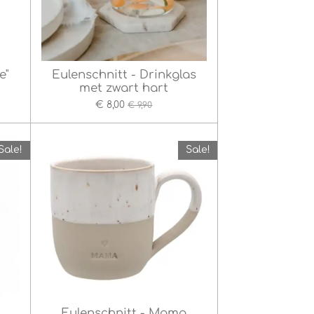
e"
Eulenschnitt - Drinkglas
met zwart hart
€ 8,00
€ 9,90
Sale!
Sale!
Eulenschnitt - Mama