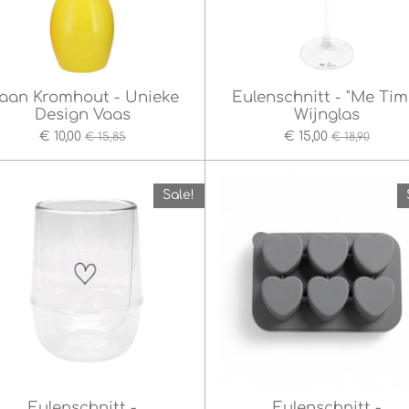
aan Kromhout - Unieke
Eulenschnitt - "Me Tim
Design Vaas
Wijnglas
€ 10,00
€ 15,00
€ 15,85
€ 18,90
Sale!
Eulenschnitt -
Eulenschnitt -