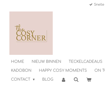
Snelle
Ga
direct
naar
de
hoofdinhoud
HOME
NIEUW BINNEN
TECKELCADEAUS
KADOBON
HAPPY COSY MOMENTS
ON 
CONTACT
BLOG