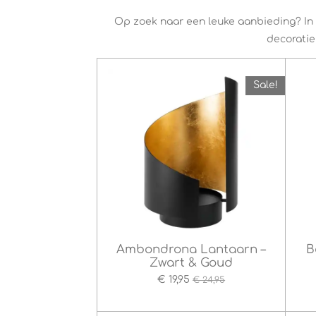
Op zoek naar een leuke aanbieding? I
decoratie
Sale!
Ambondrona Lantaarn –
B
Zwart & Goud
€ 19,95
€ 24,95