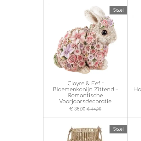
Sale!
Clayre & Eef ::
Bloemenkonijn Zittend –
Ha
Romantische
Voorjaarsdecoratie
€ 35,00
€ 44,95
Sale!