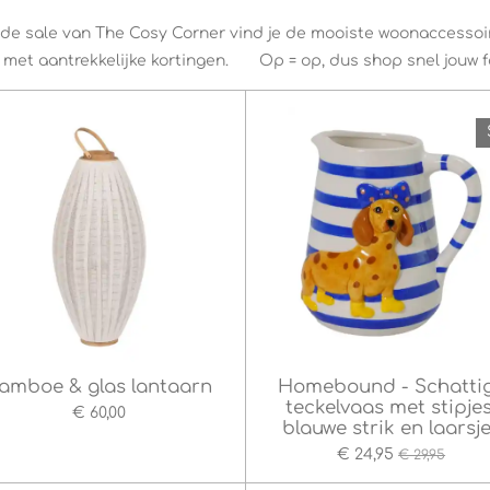
n de sale van The Cosy Corner vind je de mooiste woonacces
 met aantrekkelijke kortingen. Op = op, dus shop snel jouw f
amboe & glas lantaarn
Homebound - Schatti
teckelvaas met stipjes
€ 60,00
blauwe strik en laarsj
€ 24,95
€ 29,95