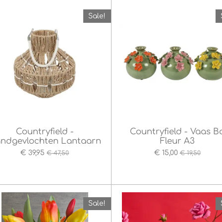
Sale!
Countryfield -
Countryfield - Vaas B
ndgevlochten Lantaarn
Fleur A3
€ 39,95
€ 15,00
€ 47,50
€ 19,50
Sale!