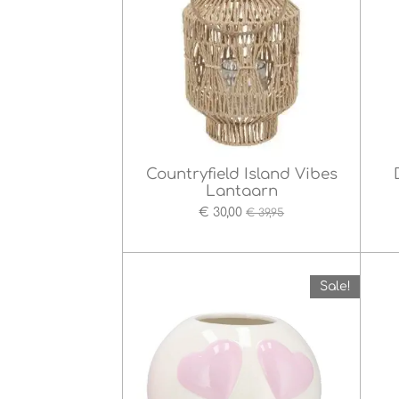
Countryfield Island Vibes
Lantaarn
€ 30,00
€ 39,95
Sale!