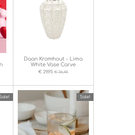
Daan Kromhout - Lima
n
White Vase Carve
€ 29,95
€ 36,45
Sale!
Sale!