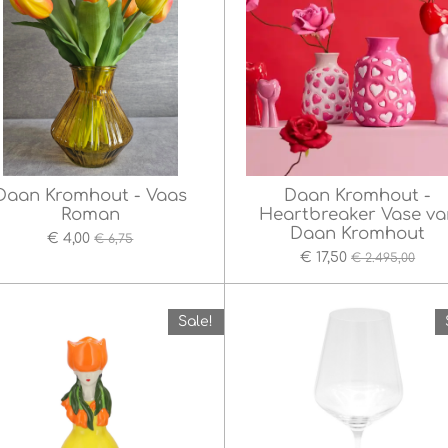
Daan Kromhout - Vaas
Daan Kromhout -
Roman
Heartbreaker Vase va
Daan Kromhout
€ 4,00
€ 6,75
€ 17,50
€ 2.495,00
Sale!