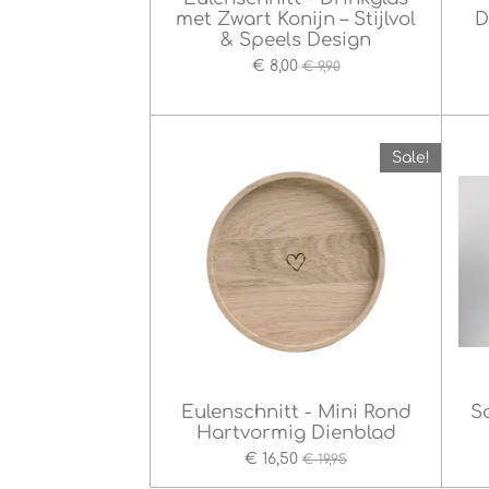
met Zwart Konijn – Stijlvol
D
& Speels Design
€ 8,00
€ 9,90
Sale!
Eulenschnitt - Mini Rond
S
Hartvormig Dienblad
€ 16,50
€ 19,95