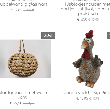
ubbelwandig glas hart
IJsblokjeshouder me
hartjes – stijlvol, speels
€ 12,50
€ 14,90
praktisch
€ 7,50
€ 10,00
Sale!
olar lantaarn met warm
Countryfield - Kip Pic
licht
€ 13,95
€ 17,95
€ 27,50
€ 34,95