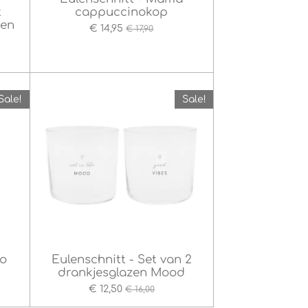
t
cappuccinokop
 en
€ 14,95
€ 17,90
Sale!
Sale!
ko
Eulenschnitt - Set van 2
drankjesglazen Mood
€ 12,50
€ 16,00