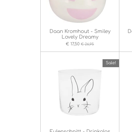
Daan Kromhout - Smiley
D
Lovely Dreamy
€ 17,50
€ 26,95
Sale!
Eulenschnitt - Drinkglas