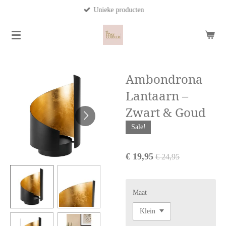
Unieke producten
Ga
direct
naar
de
hoofdinhoud
Ambondrona
Lantaarn –
Zwart & Goud
Sale!
€ 19,95
€ 24,95
Maat