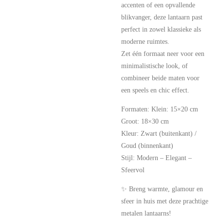
accenten of een opvallende
blikvanger, deze lantaarn past
perfect in zowel klassieke als
moderne ruimtes.
Zet één formaat neer voor een
minimalistische look, of
combineer beide maten voor
een speels en chic effect.
Formaten: Klein: 15×20 cm
Groot: 18×30 cm
Kleur: Zwart (buitenkant) /
Goud (binnenkant)
Stijl: Modern – Elegant –
Sfeervol
✨ Breng warmte, glamour en
sfeer in huis met deze prachtige
metalen lantaarns!