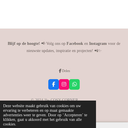
Blijf op de hoogte!
📢 Volg ons op
Facebook
en
Instagram
voor de
nieuwste updates, inspiratie en projecten! 📲✨
Delen
F
I
W
a
n
h
c
s
a
e
t
t
© 2024
COSY CORNER
The
b
a
s
Deze website maakt gebruik van cookies om uw
Powered by
JouwWeb
o
g
A
ervaring te verbeteren en op maat gemaakte
o
r
p
advertenties weer te geven. Door op ‘Accepteren’ te
k
a
p
klikken, gaat u akkoord met het gebruik van alle
m
cookies.