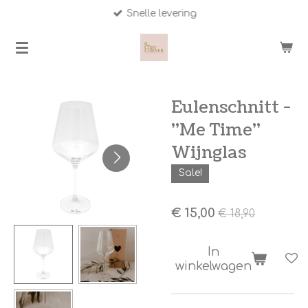
Snelle levering
Ga
direct
naar
de
hoofdinhoud
Eulenschnitt -
"Me Time"
Wijnglas
Sale!
€ 15,00
€ 18,90
In
winkelwagen