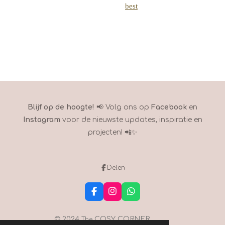
best
Blijf op de hoogte!
📢 Volg ons op
Facebook
en
Instagram
voor de nieuwste updates, inspiratie en
projecten! 📲✨
Delen
F
I
W
a
n
h
c
s
a
e
t
t
© 2024
COSY CORNER
The