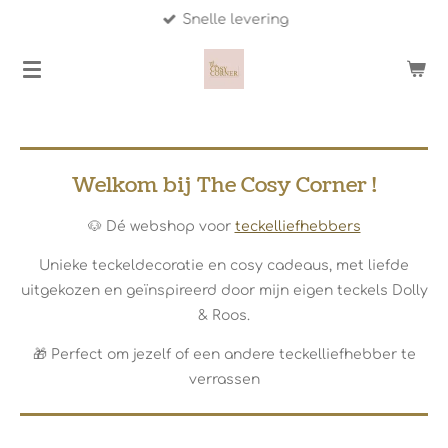
Snelle levering
Ga
direct
naar
de
hoofdinhoud
Welkom bij The Cosy Corner !
🐶 Dé webshop voor
teckelliefhebbers
Unieke teckeldecoratie en cosy cadeaus, met liefde
uitgekozen en geïnspireerd door mijn eigen teckels Dolly
& Roos.
🎁 Perfect om jezelf of een andere teckelliefhebber te
verrassen