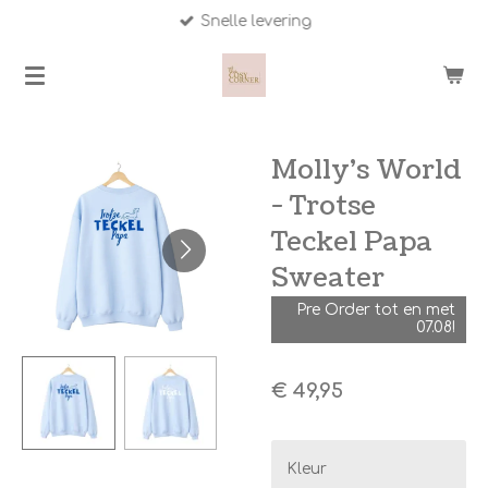
Snelle levering
Ga
direct
naar
de
hoofdinhoud
Molly’s World
- Trotse
Teckel Papa
Sweater
Pre Order tot en met
07.08!
€ 49,95
Kleur