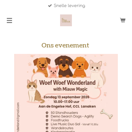
Snelle levering
Ga
direct
naar
de
hoofdinhoud
Ons evenement