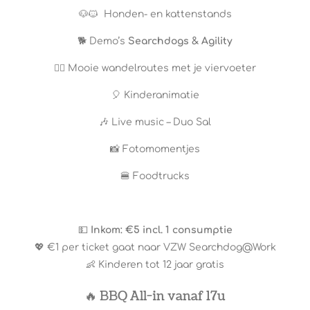
🐶🐱 Honden- en kattenstands
🐕 Demo’s
Searchdogs & Agility
🚶‍♂️ Mooie wandelroutes met je viervoeter
🎈 Kinderanimatie
🎶 Live music – Duo Sal
📸 Fotomomentjes
🍔 Foodtrucks
💵
Inkom: €5 incl. 1 consumptie
💖 €1 per ticket gaat naar VZW Searchdog@Work
👶 Kinderen tot 12 jaar gratis
🔥 BBQ All-in vanaf 17u