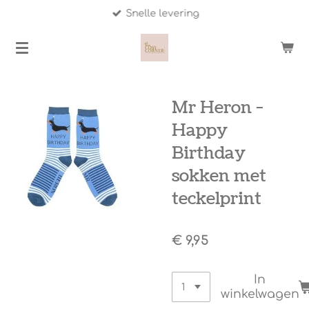
Snelle levering
Ga
direct
naar
de
hoofdinhoud
Mr Heron -
Happy
Birthday
sokken met
teckelprint
€ 9,95
In
winkelwagen