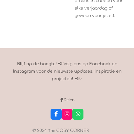
praktisch cadeau voor
elke verjaardag of
gewoon voor jezelf.
Blijf op de hoogte!
📢 Volg ons op
Facebook
en
Instagram
voor de nieuwste updates, inspiratie en
projecten! 📲✨
Delen
F
I
W
a
n
h
c
s
a
e
t
t
© 2024
COSY CORNER
The