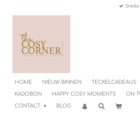
Snelle
Ga
direct
naar
de
hoofdinhoud
HOME
NIEUW BINNEN
TECKELCADEAUS
KADOBON
HAPPY COSY MOMENTS
ON 
CONTACT
BLOG