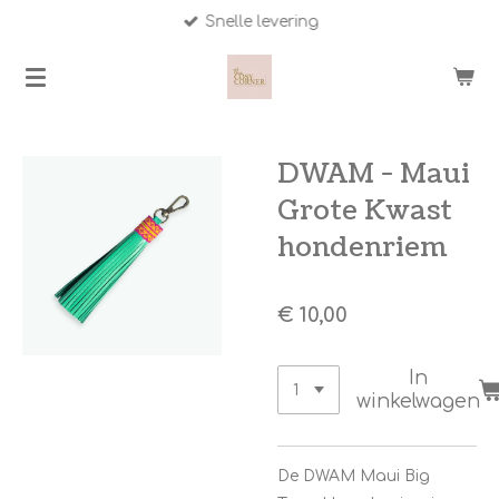
Snelle levering
Ga
direct
naar
de
hoofdinhoud
DWAM - Maui
Grote Kwast
hondenriem
€ 10,00
In
winkelwagen
De DWAM Maui Big