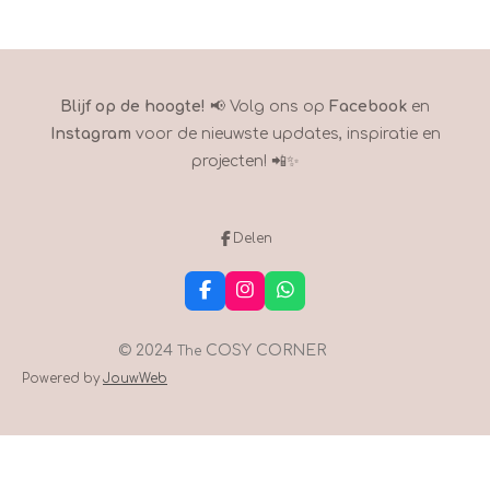
Blijf op de hoogte!
📢 Volg ons op
Facebook
en
Instagram
voor de nieuwste updates, inspiratie en
projecten! 📲✨
Delen
F
I
W
a
n
h
c
s
a
e
t
t
© 2024
COSY CORNER
The
b
a
s
Powered by
JouwWeb
o
g
A
o
r
p
k
a
p
m