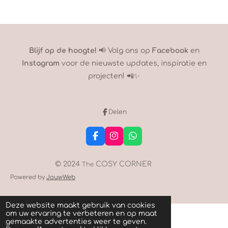
Blijf op de hoogte!
📢 Volg ons op
Facebook
en
Instagram
voor de nieuwste updates, inspiratie en
projecten! 📲✨
Delen
F
I
W
a
n
h
c
s
a
e
t
t
© 2024
COSY CORNER
The
b
a
s
Powered by
JouwWeb
o
g
A
o
r
p
k
a
p
m
Deze website maakt gebruik van cookies
om uw ervaring te verbeteren en op maat
gemaakte advertenties weer te geven.