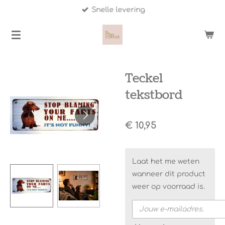
Snelle levering
Ga
direct
naar
de
hoofdinhoud
Teckel
tekstbord
€ 10,95
Laat het me weten
wanneer dit product
weer op voorraad is.