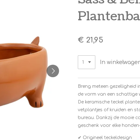
Plantenb
€ 21,95
In winkelwage
Breng meteen gezelligheid in
de vorm van een schattige
De keramische teckel planten
vetplantjes of kruiden en s
bureau. Dankzij de mooie ca
geschenk voor elke honden- 
✔ Origineel teckeldesign