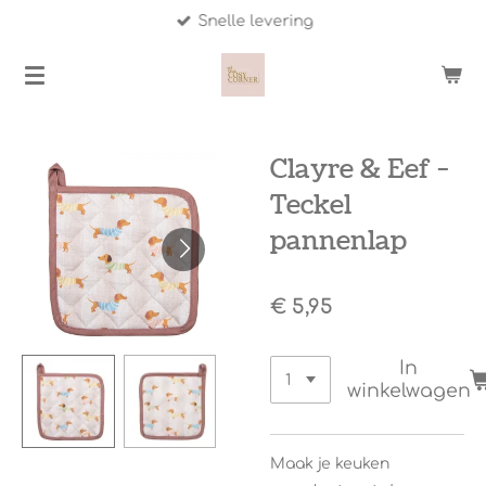
Snelle levering
Ga
direct
naar
de
hoofdinhoud
Clayre & Eef -
Teckel
pannenlap
€ 5,95
In
winkelwagen
Maak je keuken