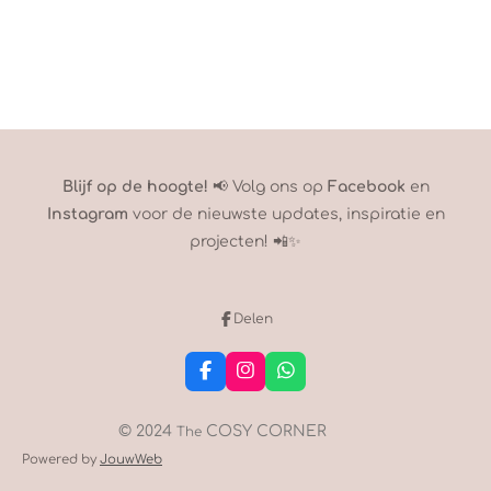
Blijf op de hoogte!
📢 Volg ons op
Facebook
en
Instagram
voor de nieuwste updates, inspiratie en
projecten! 📲✨
Delen
F
I
W
a
n
h
c
s
a
e
t
t
© 2024
COSY CORNER
The
b
a
s
Powered by
JouwWeb
o
g
A
o
r
p