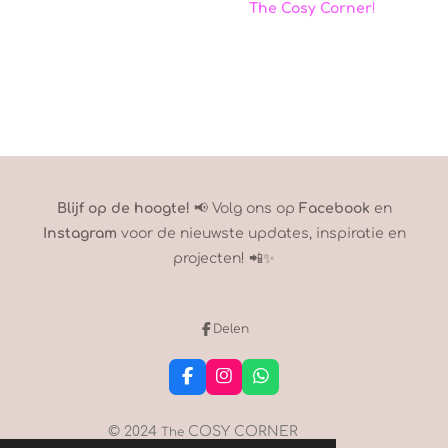
The Cosy Corner
!
Blijf op de hoogte!
📢 Volg ons op
Facebook
en
Instagram
voor de nieuwste updates, inspiratie en
projecten! 📲✨
Delen
F
I
W
a
n
h
c
s
a
e
t
t
© 2024
COSY CORNER
The
b
a
s