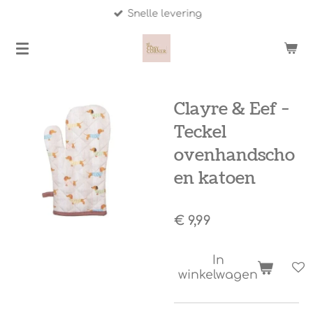
Snelle levering
Ga
direct
naar
de
hoofdinhoud
Clayre & Eef -
Teckel
ovenhandscho
en katoen
€ 9,99
In
winkelwagen