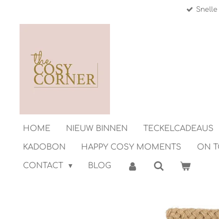
Snelle
Ga
direct
naar
de
hoofdinhoud
HOME
NIEUW BINNEN
TECKELCADEAUS
KADOBON
HAPPY COSY MOMENTS
ON 
CONTACT
BLOG