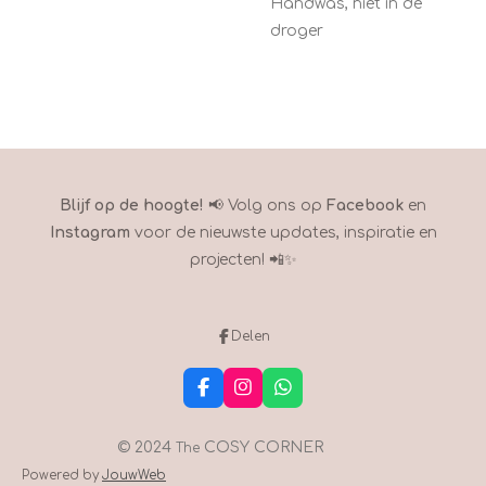
Handwas, niet in de
droger
Blijf op de hoogte!
📢 Volg ons op
Facebook
en
Instagram
voor de nieuwste updates, inspiratie en
projecten! 📲✨
Delen
F
I
W
a
n
h
c
s
a
e
t
t
© 2024
COSY CORNER
The
b
a
s
Powered by
JouwWeb
o
g
A