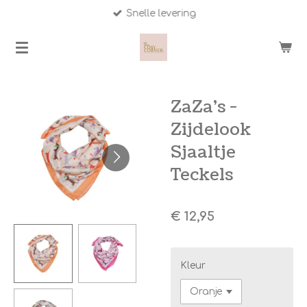
Snelle levering
Ga
direct
naar
de
hoofdinhoud
ZaZa's -
Zijdelook
Sjaaltje
Teckels
€ 12,95
Kleur