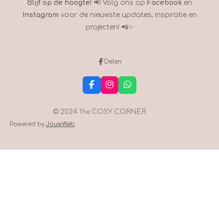
Blijf op de hoogte!
📢 Volg ons op
Facebook
en
Instagram
voor de nieuwste updates, inspiratie en
projecten! 📲✨
Delen
F
I
W
a
n
h
c
s
a
e
t
t
© 2024
COSY CORNER
The
b
a
s
Powered by
JouwWeb
o
g
A
o
r
p
k
a
p
m