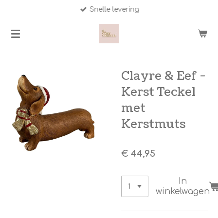
Snelle levering
Ga
direct
naar
de
hoofdinhoud
Clayre & Eef -
Kerst Teckel
met
Kerstmuts
€ 44,95
In
winkelwagen