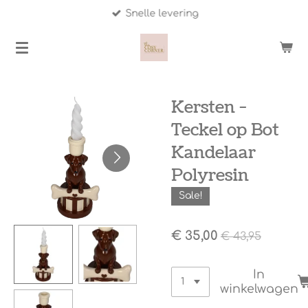
Snelle levering
Ga
direct
naar
de
hoofdinhoud
Kersten -
Teckel op Bot
Kandelaar
Polyresin
Sale!
€ 35,00
€ 43,95
In
winkelwagen