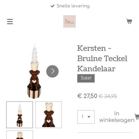
Snelle levering
Ga
direct
naar
de
hoofdinhoud
Kersten -
Bruine Teckel
Kandelaar
Sale!
€ 27,50
€ 34,95
In
winkelwagen