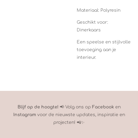
Materiaal: Polyresin
Geschikt voor:
Dinerkaars
Een speelse en stijlvolle
toevoeging aan je
interieur.
Blijf op de hoogte!
📢 Volg ons op
Facebook
en
Instagram
voor de nieuwste updates, inspiratie en
projecten! 📲✨