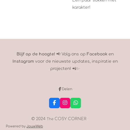
Een paar sokken met
karakter!
Blijf op de hoogte!
📢 Volg ons op
Facebook
en
Instagram
voor de nieuwste updates, inspiratie en
projecten! 📲✨
Delen
F
I
W
a
n
h
c
s
a
e
t
t
© 2024
COSY CORNER
The
b
a
s
Powered by
JouwWeb
o
g
A