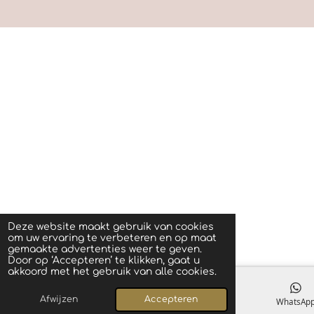
o
r
p
k
a
p
m
Deze website maakt gebruik van cookies
om uw ervaring te verbeteren en op maat
gemaakte advertenties weer te geven.
Door op ‘Accepteren’ te klikken, gaat u
akkoord met het gebruik van alle cookies.
Afwijzen
Accepteren
E-mailadres
Facebook
WhatsAp