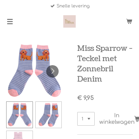
Snelle levering
Ga
direct
naar
de
hoofdinhoud
Miss Sparrow -
Teckel met
Zonnebril
Denim
€ 9,95
In
winkelwagen