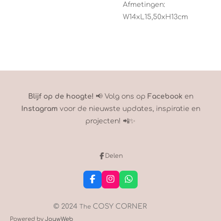
Afmetingen:
W14xL15,50xH13cm
Blijf op de hoogte!
📢 Volg ons op
Facebook
en
Instagram
voor de nieuwste updates, inspiratie en
projecten! 📲✨
Delen
F
I
W
a
n
h
c
s
a
e
t
t
© 2024
COSY CORNER
The
b
a
s
Powered by
JouwWeb