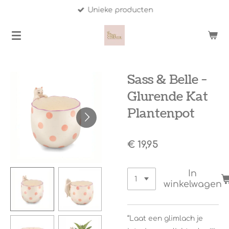
Unieke producten
Ga
direct
naar
de
hoofdinhoud
Sass & Belle -
Glurende Kat
Plantenpot
€ 19,95
In
winkelwagen
“Laat een glimlach je