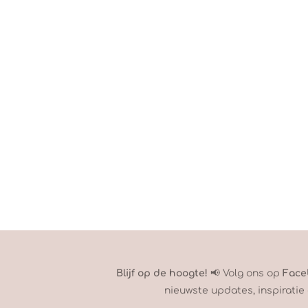
Blijf op de hoogte!
📢 Volg ons op
Face
nieuwste updates, inspiratie 