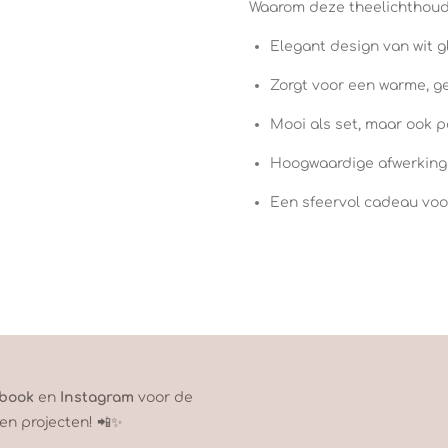
Waarom deze theelichthoud
Elegant design van wit g
Zorgt voor een warme, gez
Mooi als set, maar ook pe
Hoogwaardige afwerking
Een sfeervol cadeau voor
book
en
Instagram
voor de
en projecten! 📲✨