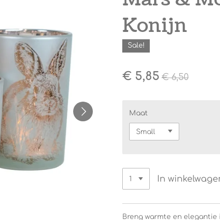
Konijn
Sale!
€ 5,85
€ 6,50
Maat
In winkelwage
Breng warmte en elegantie i