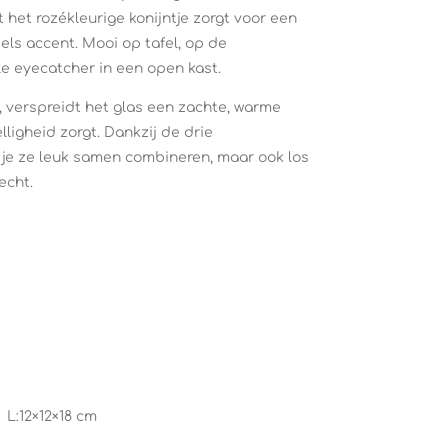
 het rozékleurige konijntje zorgt voor een
els accent. Mooi op tafel, op de
le eyecatcher in een open kast.
, verspreidt het glas een zachte, warme
ligheid zorgt. Dankzij de drie
 je ze leuk samen combineren, maar ook los
echt.
L:12×12×18 cm