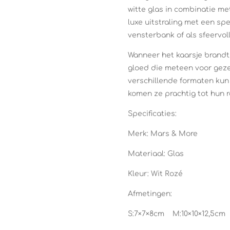
witte glas in combinatie met
luxe uitstraling met een spe
vensterbank of als sfeervol
Wanneer het kaarsje brandt
gloed die meteen voor gezel
verschillende formaten kun
komen ze prachtig tot hun r
Specificaties:
Merk: Mars & More
Materiaal: Glas
Kleur: Wit Rozé
Afmetingen:
S:7×7×8cm M:10×10×12,5cm 