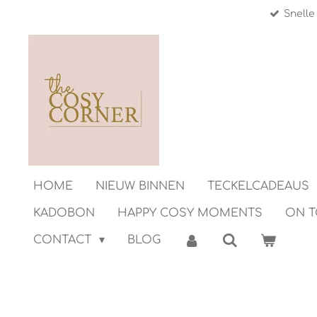
Snelle
Ga
direct
naar
de
hoofdinhoud
HOME
NIEUW BINNEN
TECKELCADEAUS
KADOBON
HAPPY COSY MOMENTS
ON 
CONTACT
BLOG