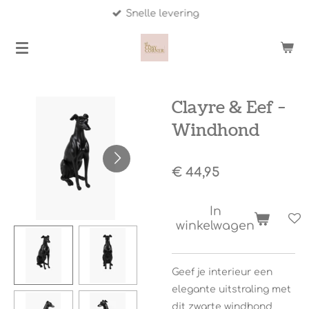
Snelle levering
Ga
direct
naar
de
hoofdinhoud
Clayre & Eef -
Windhond
€ 44,95
In
winkelwagen
Geef je interieur een
elegante uitstraling met
dit zwarte windhond