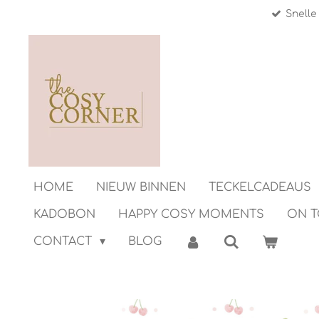
Snelle
Ga
direct
naar
de
hoofdinhoud
HOME
NIEUW BINNEN
TECKELCADEAUS
KADOBON
HAPPY COSY MOMENTS
ON 
CONTACT
BLOG