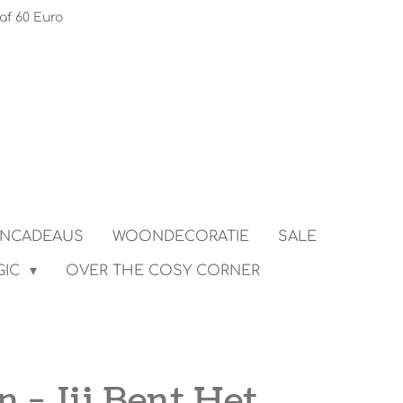
af 60 Euro
ENCADEAUS
WOONDECORATIE
SALE
GIC
OVER THE COSY CORNER
n - Jij Bent Het