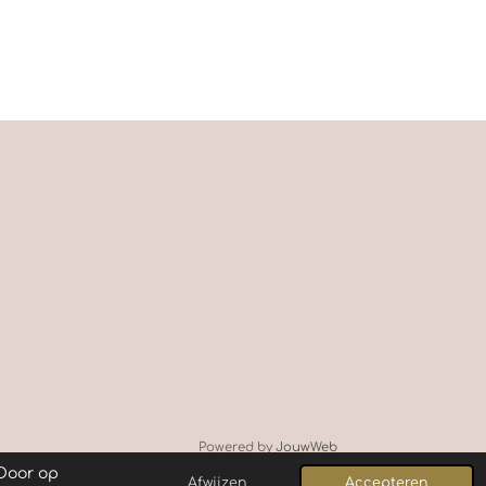
Powered by
JouwWeb
 Door op
Afwijzen
Accepteren