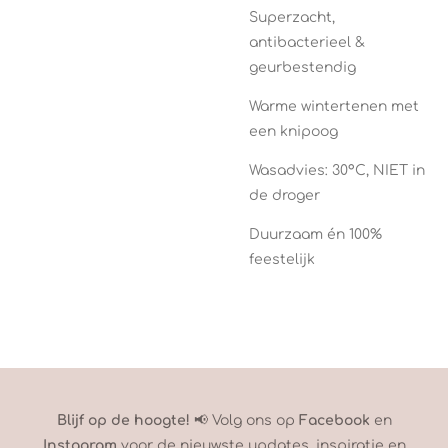
Superzacht,
antibacterieel &
geurbestendig
Warme wintertenen met
een knipoog
Wasadvies: 30°C, NIET in
de droger
Duurzaam én 100%
feestelijk
Blijf op de hoogte!
📢 Volg ons op
Facebook
en
Instagram
voor de nieuwste updates, inspiratie en