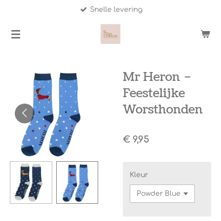
Snelle levering
Ga
direct
naar
de
hoofdinhoud
Mr Heron –
Feestelijke
Worsthonden
€ 9,95
Kleur