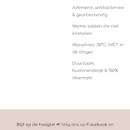
Ademend, antibacterieel
& geurbestendig
Warme sokken die niet
kriebelen
Wasadvies: 30°C, NIET in
de droger
Duurzaam,
huidvriendelijk & 100%
charmant
Blijf op de hoogte!
📢 Volg ons op
Facebook
en