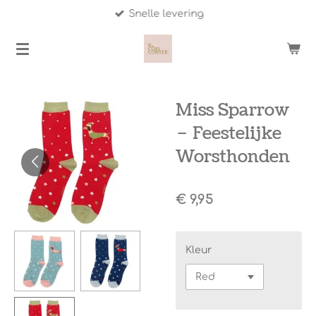
Snelle levering
Ga
direct
naar
de
hoofdinhoud
Miss Sparrow
– Feestelijke
Worsthonden
€ 9,95
Kleur