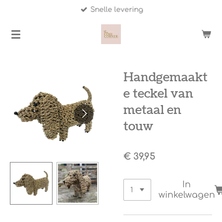
Snelle levering
Ga
direct
naar
de
hoofdinhoud
Handgemaakt
e teckel van
metaal en
touw
€ 39,95
In
winkelwagen