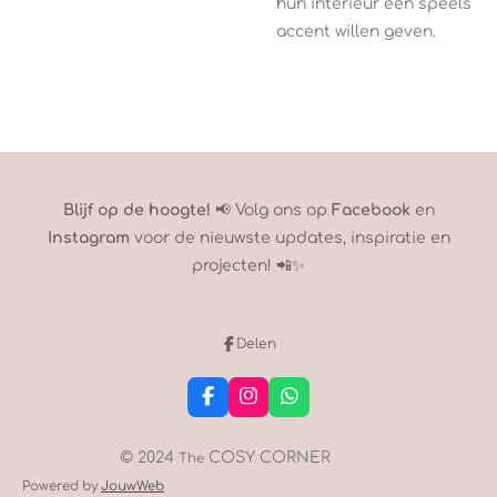
hun interieur een speels
accent willen geven.
Blijf op de hoogte!
📢 Volg ons op
Facebook
en
Instagram
voor de nieuwste updates, inspiratie en
projecten! 📲✨
Delen
F
I
W
a
n
h
c
s
a
e
t
t
© 2024
COSY CORNER
The
b
a
s
Powered by
JouwWeb
o
g
A