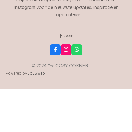
Blijf op de hoogte!
📢 Volg ons op
Facebook
en
Instagram
voor de nieuwste updates, inspiratie en
projecten! 📲✨
Delen
F
I
W
a
n
h
c
s
a
e
t
t
© 2024
COSY CORNER
The
b
a
s
Powered by
JouwWeb
o
g
A
o
r
p
k
a
p
m