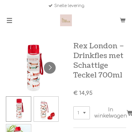
Snelle levering
Ga
direct
naar
de
hoofdinhoud
Rex London –
Drinkfles met
Schattige
Teckel 700ml
€ 14,95
In
winkelwagen