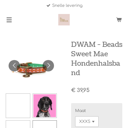
Snelle levering
Ga
direct
naar
de
hoofdinhoud
DWAM - Beads
Sweet Mae
Hondenhalsba
nd
€ 39,95
Maat