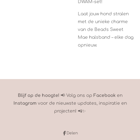
DWAM-set!
Laat jouw hond stralen
met de unieke charme
van de Beads Sweet
Mae halsband – elke dag
opnieuw.
Blijf op de hoogte!
📢 Volg ons op
Facebook
en
Instagram
voor de nieuwste updates, inspiratie en
projecten! 📲✨
Delen