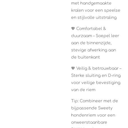
met handgemaakte
kralen voor een speelse
en stijlvolle uitstraling
💖 Comfortabel &
duurzaam – Soepel leer
aan de binnenzijde,
stevige afwerking aan
de buitenkant
💖 Veilig & betrouwbaar –
Sterke sluiting en D-ring
voor veilige bevestiging
van de riem
Tip: Combineer met de
bijpassende Sweety
hondenriem voor een
onweerstaanbare