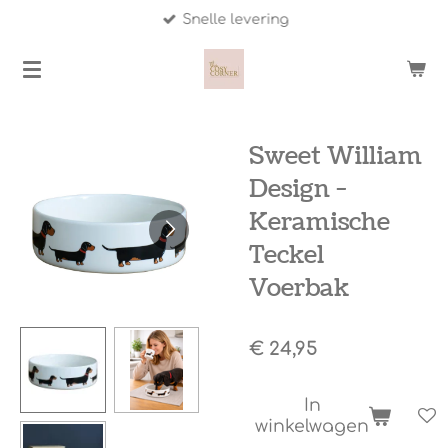
Snelle levering
Ga
direct
naar
de
hoofdinhoud
Sweet William
Design -
Keramische
Teckel
Voerbak
€ 24,95
In
winkelwagen