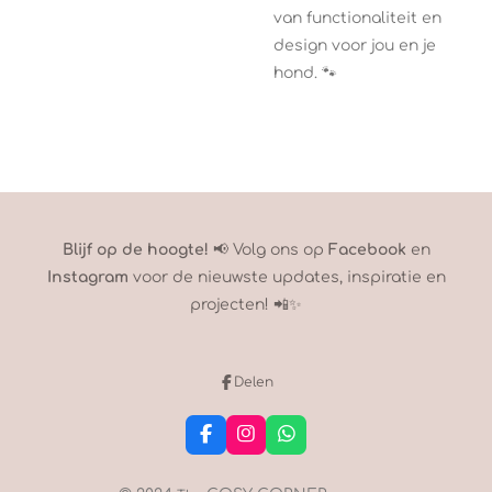
van functionaliteit en
design voor jou en je
hond. 🐾
Blijf op de hoogte!
📢 Volg ons op
Facebook
en
Instagram
voor de nieuwste updates, inspiratie en
projecten! 📲✨
Delen
F
I
W
a
n
h
c
s
a