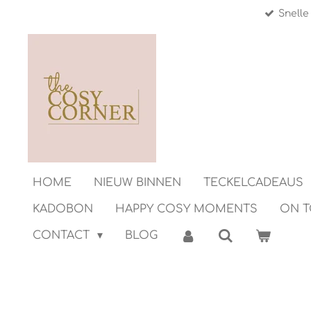
Snelle
Ga
direct
naar
de
hoofdinhoud
HOME
NIEUW BINNEN
TECKELCADEAUS
KADOBON
HAPPY COSY MOMENTS
ON 
CONTACT
BLOG