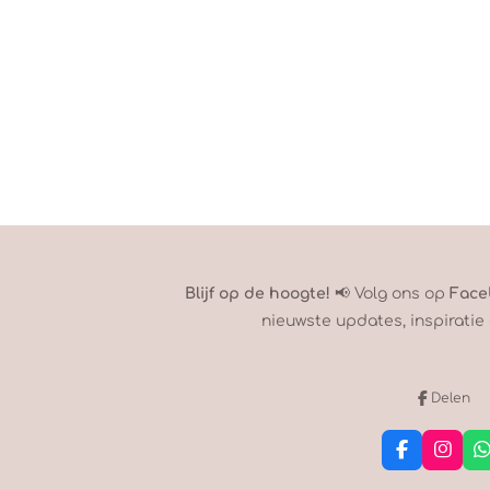
Blijf op de hoogte!
📢 Volg ons op
Face
nieuwste updates, inspiratie 
Delen
F
I
a
n