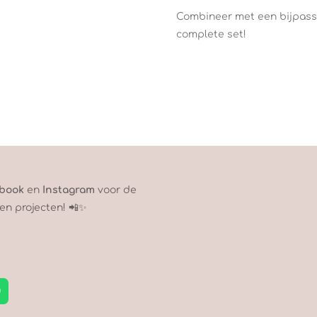
Combineer met een bijpas
complete set!
book
en
Instagram
voor de
en projecten! 📲✨
W
h