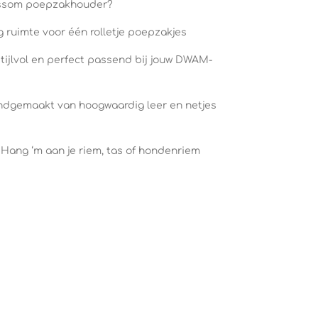
ossom poepzakhouder?
g ruimte voor één rolletje poepzakjes
stijlvol en perfect passend bij jouw DWAM-
ndgemaakt van hoogwaardig leer en netjes
 Hang ‘m aan je riem, tas of hondenriem