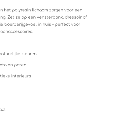
n het polyresin lichaam zorgen voor een
ng. Zet ze op een vensterbank, dressoir of
e boerderijgevoel in huis – perfect voor
woonaccessoires.
natuurlijke kleuren
etalen poten
tieke interieurs
aal