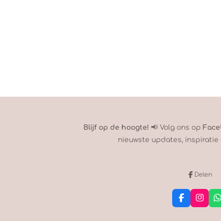
Blijf op de hoogte!
📢 Volg ons op
Face
nieuwste updates, inspiratie 
Delen
F
I
a
n
c
s