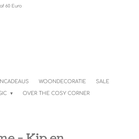
af 60 Euro
ENCADEAUS
WOONDECORATIE
SALE
GIC
OVER THE COSY CORNER
me - Kip en