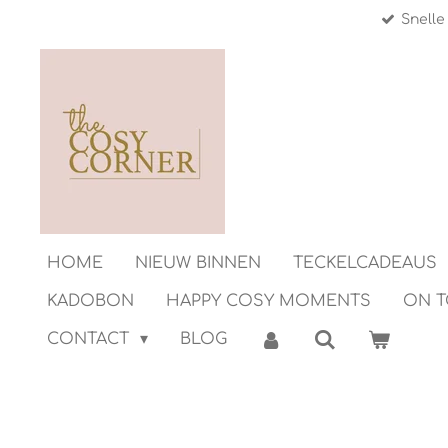
Snelle
Ga
direct
naar
de
hoofdinhoud
HOME
NIEUW BINNEN
TECKELCADEAUS
KADOBON
HAPPY COSY MOMENTS
ON 
CONTACT
BLOG