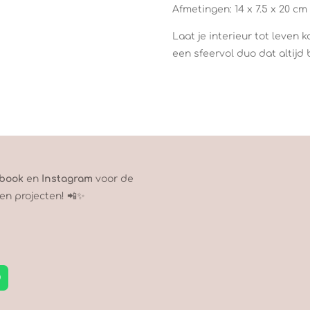
Afmetingen: 14 x 7.5 x 20 cm
Laat je interieur tot leven
een sfeervol duo dat altijd b
book
en
Instagram
voor de
en projecten! 📲✨
W
h
a