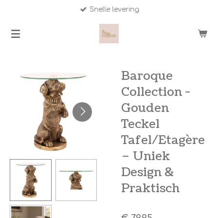
Snelle levering
Ga
direct
naar
de
hoofdinhoud
Baroque
Collection -
Gouden
Teckel
Tafel/Etagère
– Uniek
Design &
Praktisch