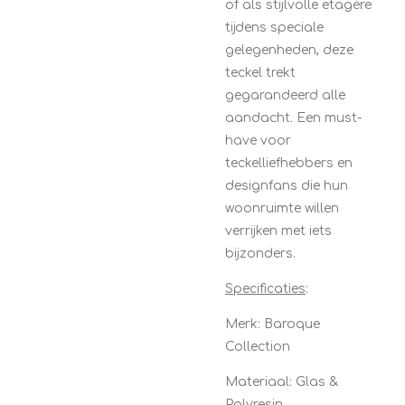
of als stijlvolle etagère
tijdens speciale
gelegenheden, deze
teckel trekt
gegarandeerd alle
aandacht. Een must-
have voor
teckelliefhebbers en
designfans die hun
woonruimte willen
verrijken met iets
bijzonders.
Specificaties
:
Merk: Baroque
Collection
Materiaal: Glas &
Polyresin