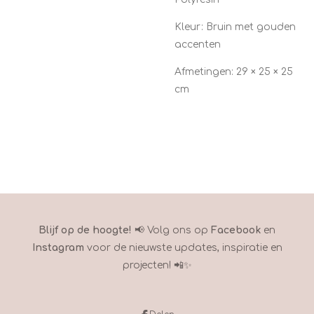
Kleur: Bruin met gouden
accenten
Afmetingen: 29 × 25 × 25
cm
Blijf op de hoogte!
📢 Volg ons op
Facebook
en
Instagram
voor de nieuwste updates, inspiratie en
projecten! 📲✨