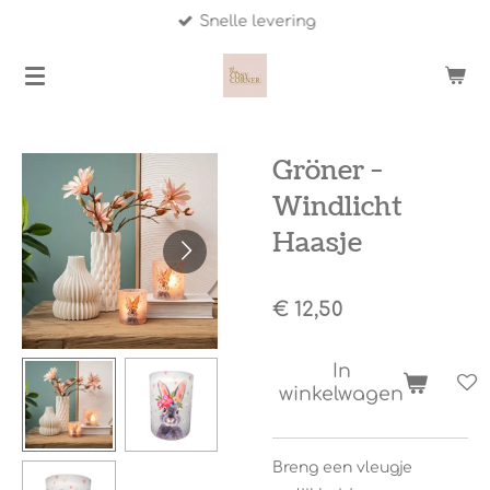
Snelle levering
Ga
direct
naar
de
hoofdinhoud
Gröner -
Windlicht
Haasje
€ 12,50
In
winkelwagen
Breng een vleugje