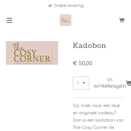
Snelle levering
Ga
direct
naar
de
hoofdinhoud
Kadobon
€ 50,00
In
winkelwagen
Op zoek naar een leuk
en origineel cadeau?
Dan is een kadobon van
The Cosy Corner de