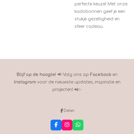
perfecte keuze! Met onze
kadobonnen geef je een
stukje gezelligheid en
sfeer cadeau.
Blijf op de hoogte!
📢 Volg ons op
Facebook
en
Instagram
voor de nieuwste updates, inspiratie en
projecten! 📲✨
Delen
F
I
W
a
n
h