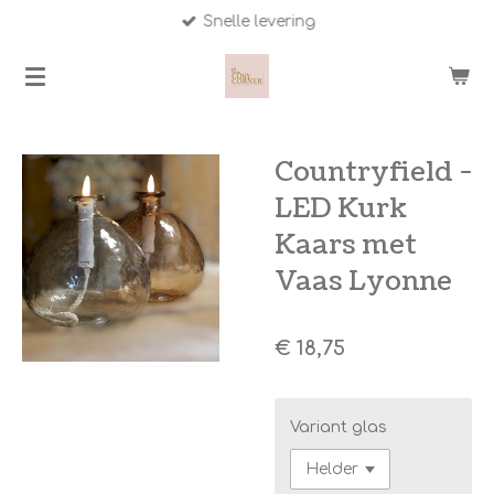
Snelle levering
Ga
direct
naar
de
hoofdinhoud
Countryfield -
LED Kurk
Kaars met
Vaas Lyonne
€ 18,75
Variant glas