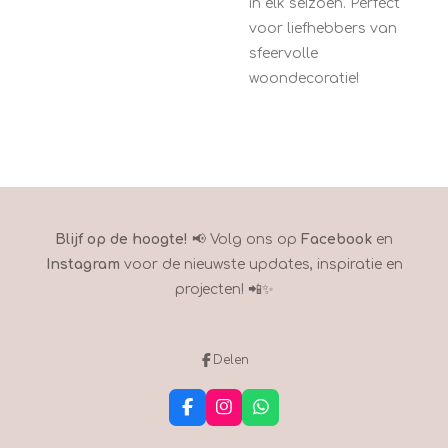
in elk seizoen. Perfect
voor liefhebbers van
sfeervolle
woondecoratie!
Blijf op de hoogte!
📢 Volg ons op
Facebook
en
Instagram
voor de nieuwste updates, inspiratie en
projecten! 📲✨
Delen
F
I
W
a
n
h
c
s
a