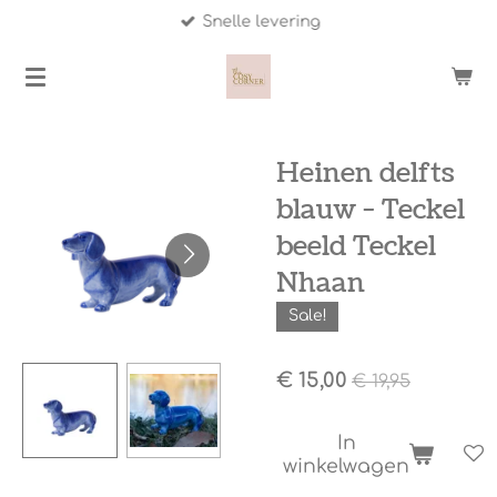
Snelle levering
Ga
direct
naar
de
hoofdinhoud
Heinen delfts
blauw - Teckel
beeld Teckel
Nhaan
Sale!
€ 15,00
€ 19,95
In
winkelwagen