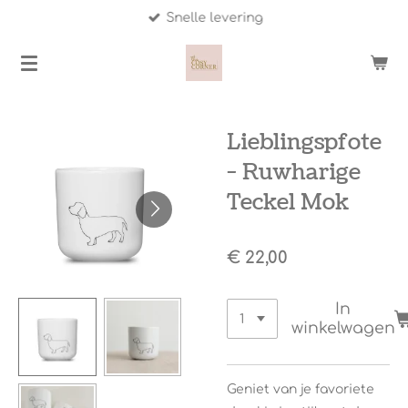
Snelle levering
Ga
direct
naar
de
hoofdinhoud
Lieblingspfote
- Ruwharige
Teckel Mok
€ 22,00
In
winkelwagen
Geniet van je favoriete