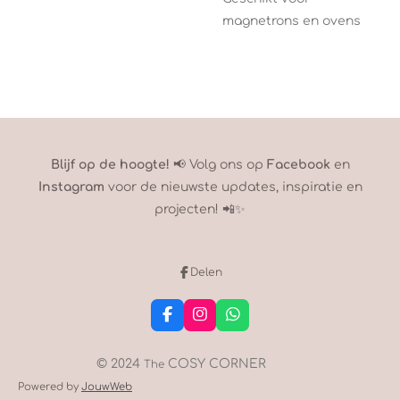
magnetrons en ovens
Blijf op de hoogte!
📢 Volg ons op
Facebook
en
Instagram
voor de nieuwste updates, inspiratie en
projecten! 📲✨
Delen
F
I
W
a
n
h
c
s
a
e
t
t
© 2024
COSY CORNER
The
b
a
s
Powered by
JouwWeb
o
g
A