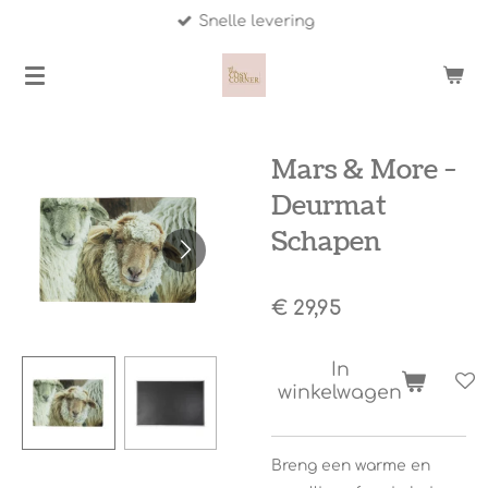
Snelle levering
Ga
direct
naar
de
hoofdinhoud
Mars & More -
Deurmat
Schapen
€ 29,95
In
winkelwagen
Breng een warme en