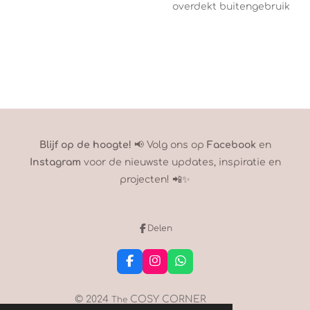
overdekt buitengebruik
Blijf op de hoogte!
📢 Volg ons op
Facebook
en
Instagram
voor de nieuwste updates, inspiratie en
projecten! 📲✨
Delen
F
I
W
a
n
h
c
s
a
e
t
t
© 2024
COSY CORNER
The
b
a
s