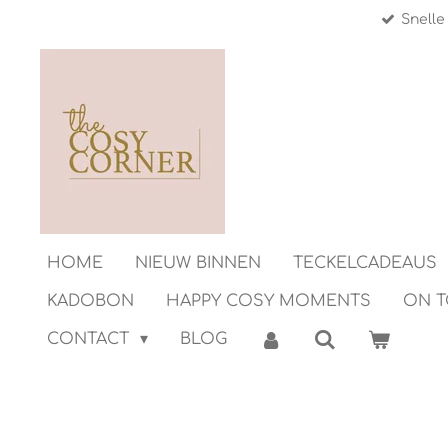
Snelle
Ga
direct
naar
de
hoofdinhoud
HOME
NIEUW BINNEN
TECKELCADEAUS
KADOBON
HAPPY COSY MOMENTS
ON 
CONTACT
BLOG