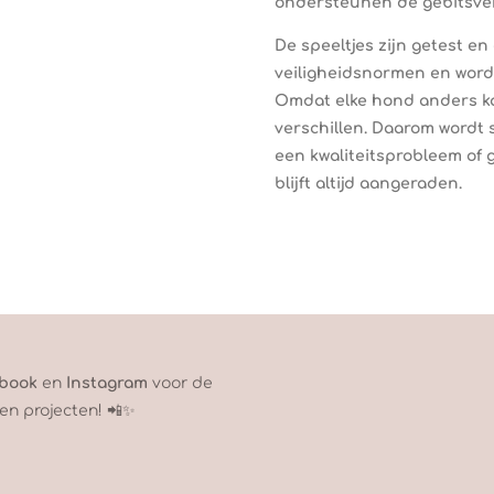
ondersteunen de gebitsver
De speeltjes zijn getest e
veiligheidsnormen en word
Omdat elke hond anders ka
verschillen. Daarom wordt s
een kwaliteitsprobleem of g
blijft altijd aangeraden.
book
en
Instagram
voor de
en projecten! 📲✨