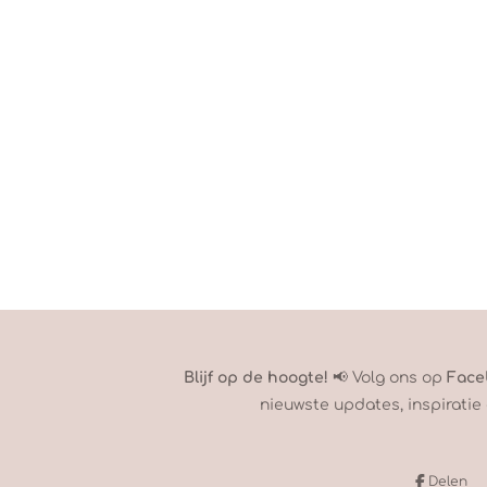
Blijf op de hoogte!
📢 Volg ons op
Face
nieuwste updates, inspiratie 
Delen