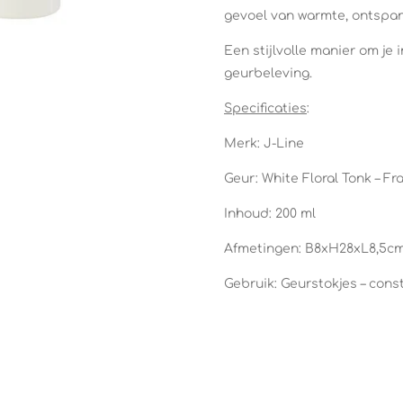
gevoel van warmte, ontspann
Een stijlvolle manier om je 
geurbeleving.
Specificaties
:
Merk: J-Line
Geur: White Floral Tonk – Fr
Inhoud: 200 ml
Afmetingen: B8xH28xL8,5c
Gebruik: Geurstokjes – con