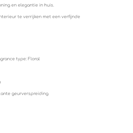
ing en elegantie in huis.
interieur te verrijken met een verfijnde
agrance type: Floral
m
stante geurverspreiding