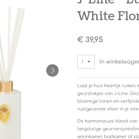
White Flo
€ 39,95
In winkelwage
Laat je huis heerlijk ruike
geurstokjes van
J-Line
. De
bloemige tonen en verfijnde
rustgevende sfeer in je inter
De harmonieuze blend van g
langdurige geurverspreiding
woonkamer, badkamer of sla