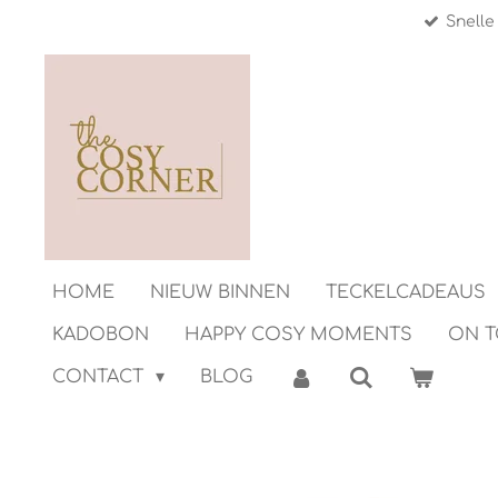
Snelle
Ga
direct
naar
de
hoofdinhoud
HOME
NIEUW BINNEN
TECKELCADEAUS
KADOBON
HAPPY COSY MOMENTS
ON 
CONTACT
BLOG