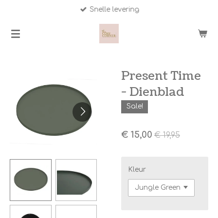
Snelle levering
Ga
direct
naar
de
hoofdinhoud
Present Time
- Dienblad
Sale!
€ 15,00
€ 19,95
Kleur