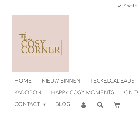
Snelle
Ga
direct
naar
de
hoofdinhoud
HOME
NIEUW BINNEN
TECKELCADEAUS
KADOBON
HAPPY COSY MOMENTS
ON 
CONTACT
BLOG