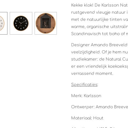
Kekke klok! De Karlsson Na
rustgevend vleugje natuur 
met de natuurlijke tinten v
warme, organische uitstralin
Scandinavisch tot boho of m
Designer Amando Breeveld 
veelzijdigheid. Of je hem n
studiekamer: de Natural Cuck
er een vriendelijk koekoeks
verrassend moment.
Specificaties
:
Merk: Karlsson
Ontwerper: Amando Breeve
Materiaal: Hout