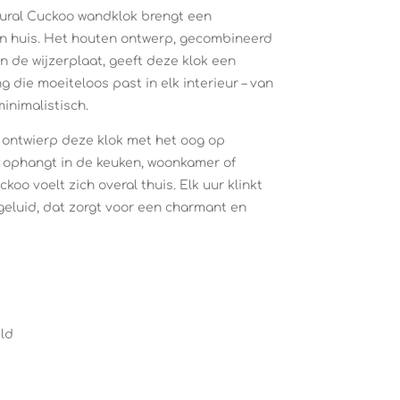
tural Cuckoo wandklok brengt een
in huis. Het houten ontwerp, gecombineerd
an de wijzerplaat, geeft deze klok een
g die moeiteloos past in elk interieur – van
inimalistisch.
ontwierp deze klok met het oog op
u ophangt in de keuken, woonkamer of
oo voelt zich overal thuis. Elk uur klinkt
geluid, dat zorgt voor een charmant en
ld