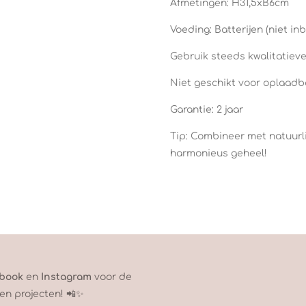
Afmetingen: H31,5xB6cm
Voeding: Batterijen (niet i
Gebruik steeds kwalitatieve b
Niet geschikt voor oplaadb
Garantie: 2 jaar
Tip: Combineer met natuurlij
harmonieus geheel!
book
en
Instagram
voor de
en projecten! 📲✨