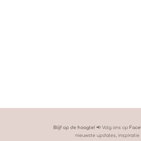
Blijf op de hoogte!
📢 Volg ons op
Face
nieuwste updates, inspiratie 