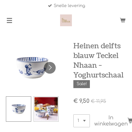
Snelle levering
Ga
direct
naar
de
hoofdinhoud
Heinen delfts
blauw Teckel
Nhaan -
Yoghurtschaal
Sale!
€ 9,50
€ 11,95
In
winkelwagen