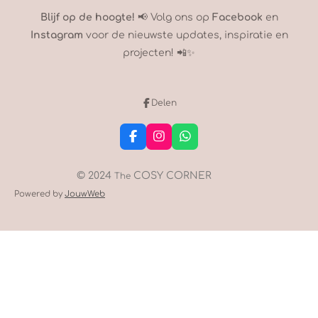
Blijf op de hoogte!
📢 Volg ons op
Facebook
en
Instagram
voor de nieuwste updates, inspiratie en
projecten! 📲✨
Delen
F
I
W
a
n
h
c
s
a
e
t
t
© 2024
COSY CORNER
The
b
a
s
Powered by
JouwWeb
o
g
A
o
r
p
k
a
p
m