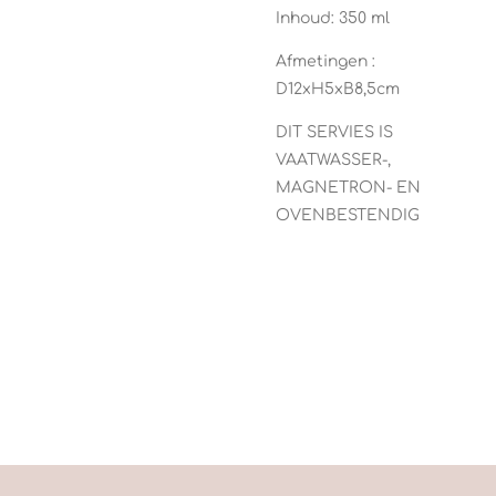
Inhoud: 350 ml
Afmetingen
:
D12xH5xB8,5cm
DIT S
ERVIES IS
VAATWASSER-,
MAGNETRON- EN
OVENBESTENDIG