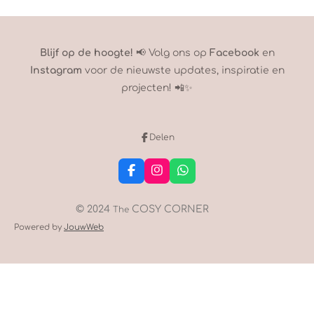
Blijf op de hoogte!
📢 Volg ons op
Facebook
en
Instagram
voor de nieuwste updates, inspiratie en
projecten! 📲✨
Delen
F
I
W
a
n
h
c
s
a
e
t
t
© 2024
COSY CORNER
The
b
a
s
Powered by
JouwWeb
o
g
A
o
r
p
k
a
p
m