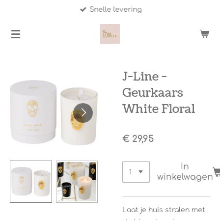
Snelle levering
Ga
direct
naar
de
hoofdinhoud
J-Line -
Geurkaars
White Floral
€ 29,95
In
winkelwagen
Laat je huis stralen met