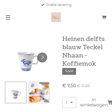
Snelle levering
Ga
direct
naar
de
hoofdinhoud
Heinen delfts
blauw Teckel
Nhaan -
Koffiemok
Sale!
€ 9,50
€ 11,95
In
winkelwagen