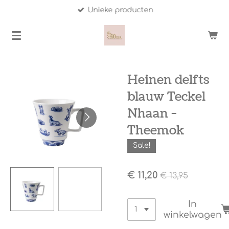
Unieke producten
Ga
direct
naar
de
hoofdinhoud
Heinen delfts
blauw Teckel
Nhaan -
Theemok
Sale!
€ 11,20
€ 13,95
In
winkelwagen