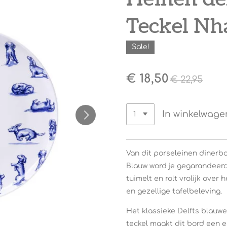
Teckel Nh
Sale!
€ 18,50
€ 22,95
In winkelwage
Van dit porseleinen dinerb
Blauw
word je gegarandeerd v
tuimelt en rolt vrolijk over
en gezellige tafelbeleving.
Het klassieke Delfts blau
teckel maakt dit bord een e