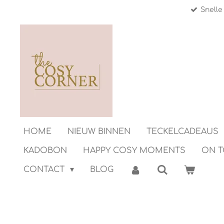
Snelle
Ga
direct
naar
de
hoofdinhoud
HOME
NIEUW BINNEN
TECKELCADEAUS
KADOBON
HAPPY COSY MOMENTS
ON 
CONTACT
BLOG