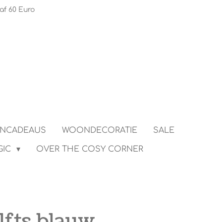
af 60 Euro
ENCADEAUS
WOONDECORATIE
SALE
GIC
OVER THE COSY CORNER
lfts blauw