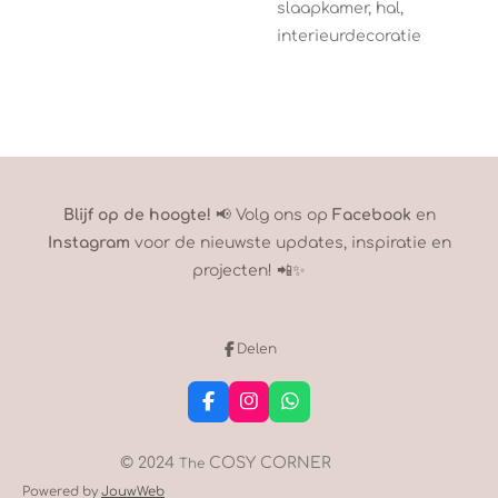
slaapkamer, hal,
interieurdecoratie
Blijf op de hoogte!
📢 Volg ons op
Facebook
en
Instagram
voor de nieuwste updates, inspiratie en
projecten! 📲✨
Delen
F
I
W
a
n
h
c
s
a
e
t
t
© 2024
COSY CORNER
The
b
a
s
Powered by
JouwWeb
o
g
A