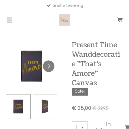
Snelle levering
Ga
direct
naar
de
hoofdinhoud
Present Time -
Wanddecorati
e "That’s
Amore"
Canvas
Sale!
€ 25,00
€ 39,95
In